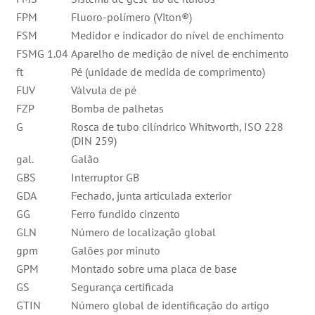
FPM
Fluoro-polímero (Viton®)
FSM
Medidor e indicador do nível de enchimento
FSMG 1.04
Aparelho de medição de nível de enchimento
ft
Pé (unidade de medida de comprimento)
FUV
Válvula de pé
FZP
Bomba de palhetas
G
Rosca de tubo cilíndrico Whitworth, ISO 228
(DIN 259)
gal.
Galão
GBS
Interruptor GB
GDA
Fechado, junta articulada exterior
GG
Ferro fundido cinzento
GLN
Número de localização global
gpm
Galões por minuto
GPM
Montado sobre uma placa de base
GS
Segurança certificada
GTIN
Número global de identificação do artigo