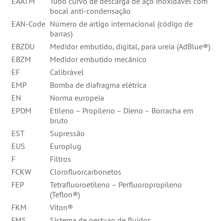
EAATM
Tubo curvo de descarga de aço inoxidável com
bocal anti-condensação
EAN-Code
Número de artigo internacional (código de
barras)
EBZDU
Medidor embutido, digital, para ureia (AdBlue®)
EBZM
Medidor embutido mecânico
EF
Calibrável
EMP
Bomba de diafragma elétrica
EN
Norma europeia
EPDM
Etileno – Propileno – Dieno – Borracha em
bruto
EST
Supressão
EUS
Europlug
F
Filtros
FCKW
Clorofluorcarbonetos
FEP
Tetrafluoroetileno – Perfluoropropileno
(Teflon®)
FKM
Viton®
FMS
Sistema de gest~ao de fluídos