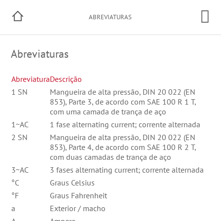
ABREVIATURAS
Abreviaturas
Abreviatura
Descrição
1 SN
Mangueira de alta pressão, DIN 20 022 (EN
853), Parte 3, de acordo com SAE 100 R 1 T,
com uma camada de trança de aço
1~AC
1 fase alternating current; corrente alternada
2 SN
Mangueira de alta pressão, DIN 20 022 (EN
853), Parte 4, de acordo com SAE 100 R 2 T,
com duas camadas de trança de aço
3~AC
3 fases alternating current; corrente alternada
°C
Graus Celsius
°F
Graus Fahrenheit
a
Exterior / macho