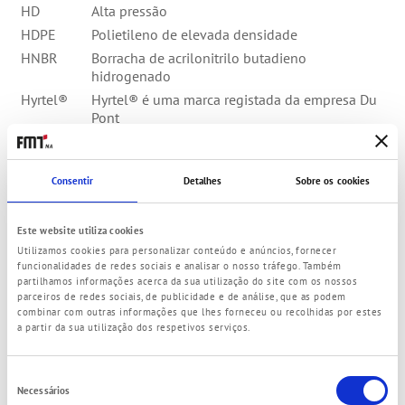
HD
Alta pressão
HDPE
Polietileno de elevada densidade
HNBR
Borracha de acrilonitrilo butadieno
hidrogenado
Hyrtel®
Hyrtel® é uma marca registada da empresa Du
Pont
Hz
Hertz
i
Dentro / fêmea
Consentir
Detalhes
Sobre os cookies
IBC
Intermediate Bulk Container (para transporte e
armazenamento de substâncias líquidas e
fluidas)
Este website utiliza cookies
ID
Diâmetro interno
Utilizamos cookies para personalizar conteúdo e anúncios, fornecer
funcionalidades de redes sociais e analisar o nosso tráfego. Também
IKV
Em breve disponível
partilhamos informações acerca da sua utilização do site com os nossos
ILN
Número de localização internacional
parceiros de redes sociais, de publicidade e de análise, que as podem
combinar com outras informações que lhes forneceu ou recolhidas por estes
INOX
Aço inoxidável
a partir da sua utilização dos respetivos serviços.
IP
Tipo de proteção
IPG
Emissor de impulsos
Seleção
ISO VG
International Organization for Standardization;
Necessários
de