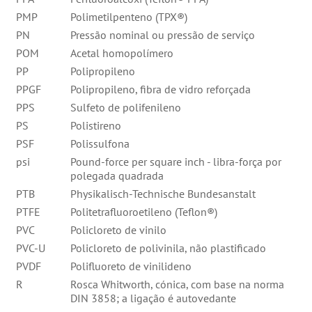
PMP
Polimetilpenteno (TPX®)
PN
Pressão nominal ou pressão de serviço
POM
Acetal homopolímero
PP
Polipropileno
PPGF
Polipropileno, fibra de vidro reforçada
PPS
Sulfeto de polifenileno
PS
Polistireno
PSF
Polissulfona
psi
Pound-force per square inch - libra-força por
polegada quadrada
PTB
Physikalisch-Technische Bundesanstalt
PTFE
Politetrafluoroetileno (Teflon®)
PVC
Policloreto de vinilo
PVC-U
Policloreto de polivinila, não plastificado
PVDF
Polifluoreto de vinilideno
R
Rosca Whitworth, cónica, com base na norma
DIN 3858; a ligação é autovedante