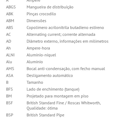
A
Ampere
ABGS
Mangueira de distribuição
ABK
Pinças crocodilo
ABM
Dimensões
ABS
Copolímero acrilonitrila butadieno estireno
AC
Alternating current; corrente alternada
AD
Diâmetro externo, informações em milímetros
Ah
Ampere-hora
ALNI
Alumínio-níquel
Alu
Alumínio
AMS
Bocal anti-condensação, com fecho manual
ASA
Desligamento automático
B
Tamanho
BFS
Lado de enchimento (tanque)
BM
Projetado para montagem em piso
BSF
British Standard Fine / Roscas Whitworth,
Qualidade: ótima
BSP
British Standard Pipe