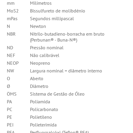
mm
Milímetros
MoS2
Bissulfureto de molibdénio
mPas
Segundos millipascal
N
Newton
NBR
Nitrilo-butadieno-borracha em bruto
(Perbunan® - Buna-N®)
ND
Pressão nominal
NEF
Não calibrável
NEOP
Neopreno
NW
Largura nominal = diâmetro interno
O
Aberto
Ø
Diâmetro
ÖMS
Sistema de Gestão de Óleo
PA
Poliamida
PC
Policarbonato
PE
Polietileno
PEI
Polieterimida
PFA
Perfluoroalcóxi (Teflon® PFA)